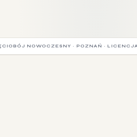
 NOWOCZESNY · POZNAŃ · LICENCJA PZP · S
AKTUALNOŚCI
Co się dzieje w klubie
24 LIPCA 2026
Obóz letni pływacki —