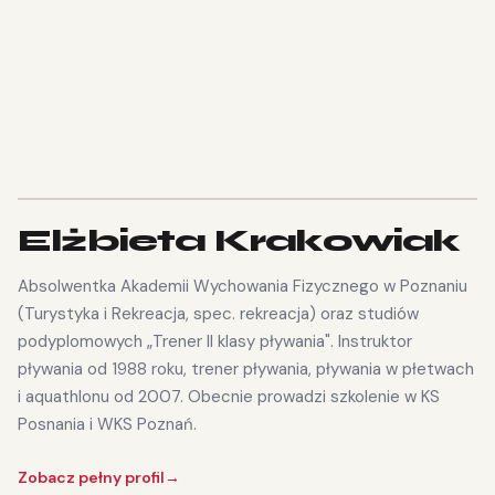
NASZA KADRA
Trenerzy z pasją i
doświadczeniem
TRENER GŁÓWNY
Elżbieta Krakowiak
Absolwentka Akademii Wychowania Fizycznego w Poznaniu
(Turystyka i Rekreacja, spec. rekreacja) oraz studiów
podyplomowych „Trener II klasy pływania". Instruktor
pływania od 1988 roku, trener pływania, pływania w płetwach
i aquathlonu od 2007. Obecnie prowadzi szkolenie w KS
Posnania i WKS Poznań.
Zobacz pełny profil
→