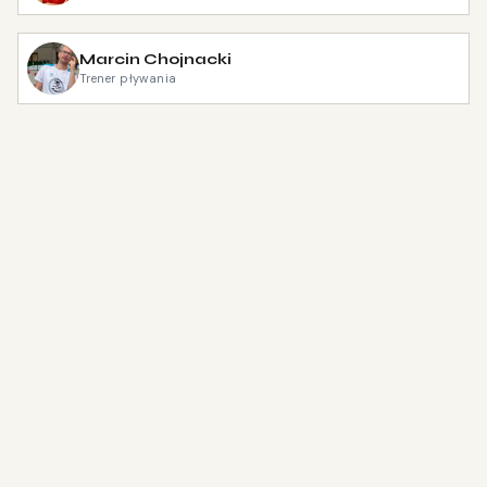
Marcin Chojnacki
Trener pływania
Pływanie
Licencja PZP, szkolenie zawodnicze, współpraca z
Wielkopolskim Stowarzyszeniem Sportowym —
obozy kadry, konsultacje.