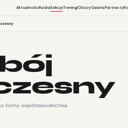
Aktualności
Kadra
Sekcje
Treningi
Obozy
Galeria
Partnerzy
K
oczesny
bój
czesny
 jako formy współzawodnictwa