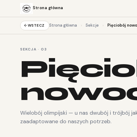
Strona główna
›
›
Strona główna
Sekcje
Pięciobój now
WSTECZ
SEKCJA · 03
Pięcio
nowo
Wielobój olimpijski — u nas dwubój i trójbój
zaadaptowane do naszych potrzeb.