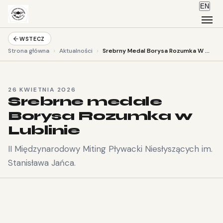
EN
WSTECZ
›
›
Strona główna
Aktualności
Srebrny Medal Borysa Rozumka W Lublinie
26 KWIETNIA 2026
Srebrne medale
Borysa Rozumka w
Lublinie
II Międzynarodowy Miting Pływacki Niesłyszących im.
Stanisława Jańca.