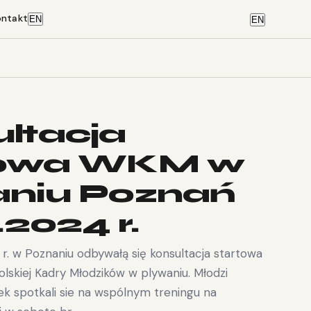
ontakt
EN
EN
ltacja
towa WKM w
aniu Poznań
.2024 r.
 r. w Poznaniu odbywałą się konsultacja startowa
lskiej Kadry Młodzików w plywaniu. Młodzi
k spotkali sie na wspólnym treningu na