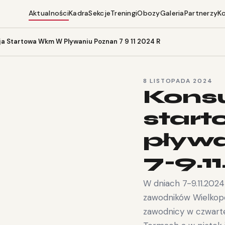
Aktualności
Kadra
Sekcje
Treningi
Obozy
Galeria
Partnerzy
K
ja Startowa Wkm W Plywaniu Poznan 7 9 11 2024 R
8 LISTOPADA 2024
Konsu
star
pływ
7-9.11
W dniach 7-9.11.2024
zawodników Wielkopo
zawodnicy w czwarte