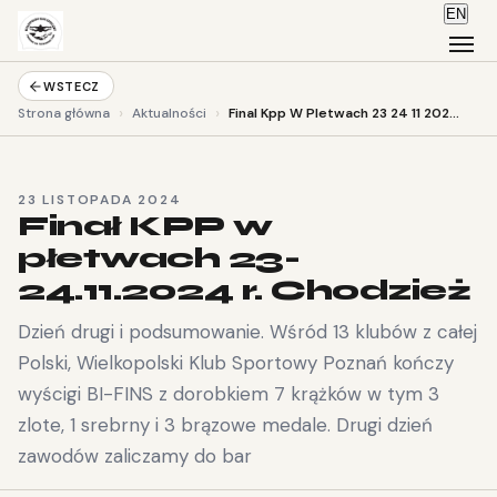
EN
WSTECZ
›
›
Strona główna
Aktualności
Final Kpp W Pletwach 23 24 11 2024 R
23 LISTOPADA 2024
Finał KPP w
płetwach 23-
24.11.2024 r. Chodzież
Dzień drugi i podsumowanie. Wśród 13 klubów z całej
Polski, Wielkopolski Klub Sportowy Poznań kończy
wyścigi BI-FINS z dorobkiem 7 krążków w tym 3
zlote, 1 srebrny i 3 brązowe medale. Drugi dzień
zawodów zaliczamy do bar