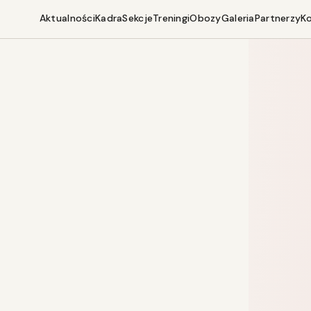
Aktualności
Kadra
Sekcje
Treningi
Obozy
Galeria
Partnerzy
K